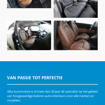
Buffalino Leder
eco-leather® Zwart
Truffelbruin
Fiat 500 Abarth,
Fiat 500X, Alba
Nappa Bruin en
Buffalino leder Bruin
Alcantara Amber
VAN PASSIE TOT PERFECTIE
Alba Automotive is al meer dan 30 jaar dé specialist op het gebied
van hoogwaardige lederen auto-interieurs voor alle merken en
modellen.