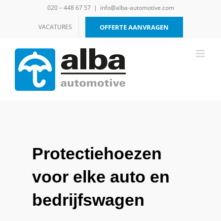
Ga
020 – 448 67 57
|
info@alba-automotive.com
naar
inhoud
VACATURES
OFFERTE AANVRAGEN
Protectiehoezen
voor elke auto en
bedrijfswagen