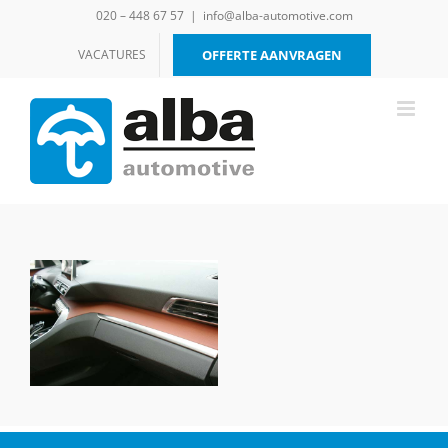
Ga
020 – 448 67 57
|
info@alba-automotive.com
naar
inhoud
VACATURES
OFFERTE AANVRAGEN
Peugeot 3008,
Buffalino Leder
Mustangbruin