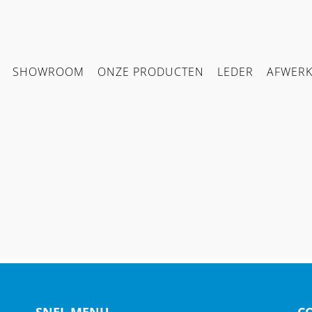
SHOWROOM
ONZE PRODUCTEN
LEDER
AFWER