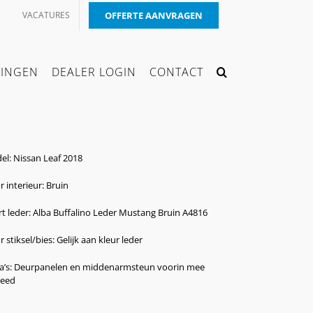
VACATURES
OFFERTE AANVRAGEN
KINGEN
DEALER LOGIN
CONTACT
l: Nissan Leaf 2018
r interieur: Bruin
t leder: Alba Buffalino Leder Mustang Bruin A4816
r stiksel/bies: Gelijk aan kleur leder
ra’s: Deurpanelen en middenarmsteun voorin mee
leed