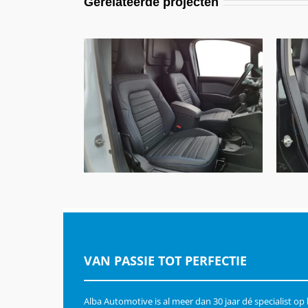
Gerelateerde projecten
Nissan Townstar, Alba eco-
N
leather® zwart
VAN PASSIE TOT PERFECTIE
Alba Automotive is al meer dan 30 jaar dé specialist op