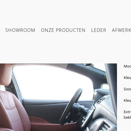
SHOWROOM
ONZE PRODUCTEN
LEDER
AFWER
Mode
Kleu
Soor
Kleu
Ext
bek