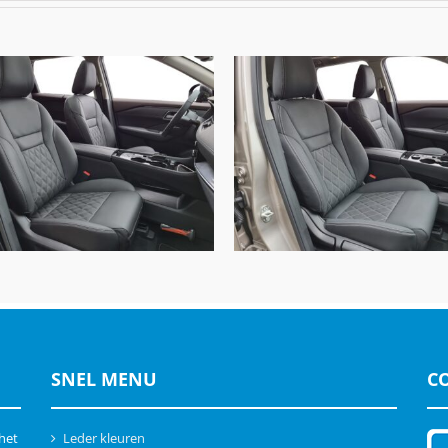
issan X-Trail, Alba Nappa
Nissan X-Trail, Alba eco
Leder Zwart
leather® zwart
SNEL MENU
C
 het
Leder kleuren