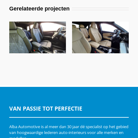
Gerelateerde projecten
Audi Q4 E-Tron,
Audi Q3 A3, Alba
Buffalino Zwart &
Nappa A-N4825
Alcantara
Samt Beige
VAN PASSIE TOT PERFECTIE
Alba Automotive is al meer dan 30 jaar dé specialist op het gebied
van hoogwaardige lederen auto-interieurs voor alle merken en