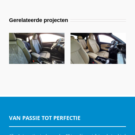
Gerelateerde projecten
Audi Q4 E-Tron,
Audi Q3 A3, Alba
Buffalino Zwart &
Nappa A-N4825
Alcantara
Samt Beige
VAN PASSIE TOT PERFECTIE