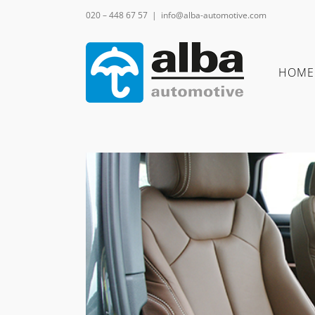
Ga
020 – 448 67 57
|
info@alba-automotive.com
naar
inhoud
HOME