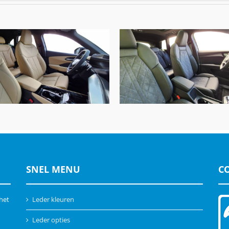
Audi Q4 E-tron, Alba Buffa
udi Q3 A3, Alba Nappa A-
A0500 Zwart & Alcantar
N4825 Samt Beige
Charcoal grey
SNEL MENU
C
 het
Leder kleuren
Leder opties