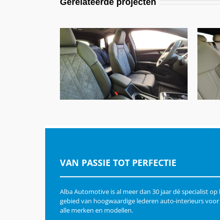
Gerelateerde projecten
Audi Q4 E-Tron, Buffalino
A
Zwart & Alcantara
VAN PASSIE TOT PERFECTIE
Alba Automotive is al meer dan 30 jaar dé specialist op
gebied van hoogwaardige lederen auto-interieurs voor
alle merken en modellen.