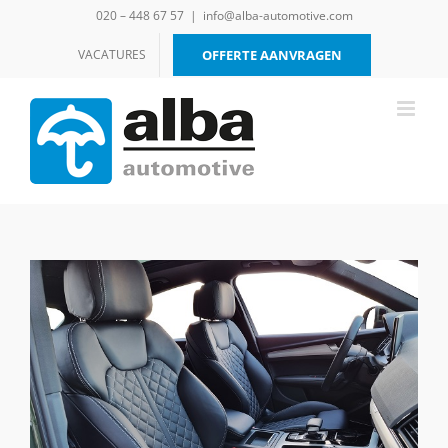
Ga
020 – 448 67 57
|
info@alba-automotive.com
naar
inhoud
VACATURES
OFFERTE AANVRAGEN