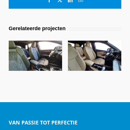
mail
Gerelateerde projecten
Audi Q4 E-Tron,
Audi Q3 A3, Alba
Buffalino Zwart &
Nappa A-N4825
Alcantara
Samt Beige
VAN PASSIE TOT PERFECTIE