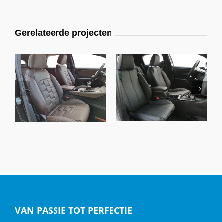
Gerelateerde projecten
DS 3 Crossback,
DS 7, Alba Buffalino
Alba Buffalino Leder
Leder Chocolade
Zwart
bruin
VAN PASSIE TOT PERFECTIE