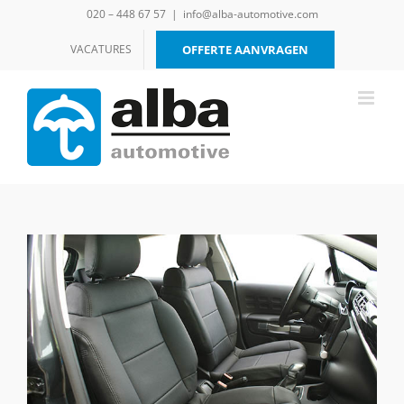
Ga
020 – 448 67 57
|
info@alba-automotive.com
naar
inhoud
VACATURES
OFFERTE AANVRAGEN