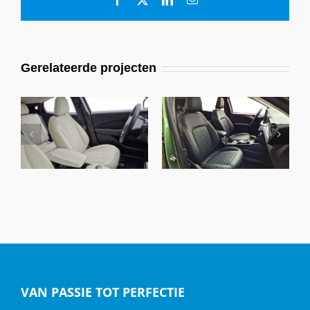
mail
Gerelateerde projecten
Ford Kuga, Alba
Ford Mustang, Alba
Buffalino Leder
Buffalino A4835 Wit
Zwart
VAN PASSIE TOT PERFECTIE