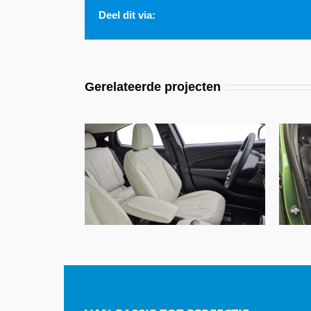
Deel dit via:
Gerelateerde projecten
Ford Mustang, Alba Buffalino
A4835 Wit