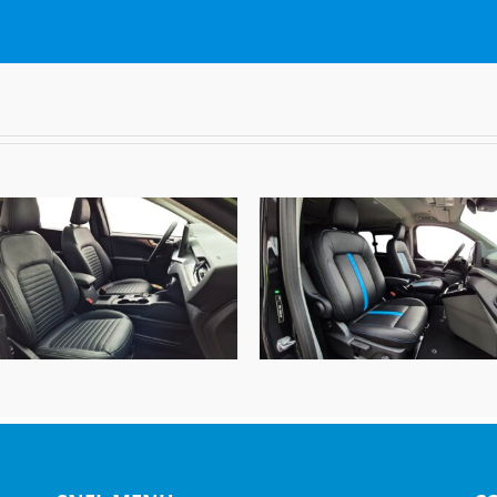
Ford Kuga, Alba Buffalino
Ford Transit V710 DC, Al
Leder Zwart
Nappa eco-leather® Zwar