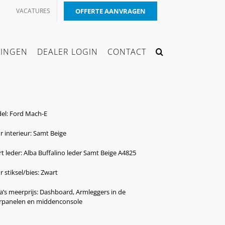
VACATURES
OFFERTE AANVRAGEN
KINGEN
DEALER LOGIN
CONTACT
el: Ford Mach-E
r interieur: Samt Beige
t leder: Alba Buffalino leder Samt Beige A4825
r stiksel/bies: Zwart
a’s meerprijs: Dashboard, Armleggers in de
rpanelen en middenconsole