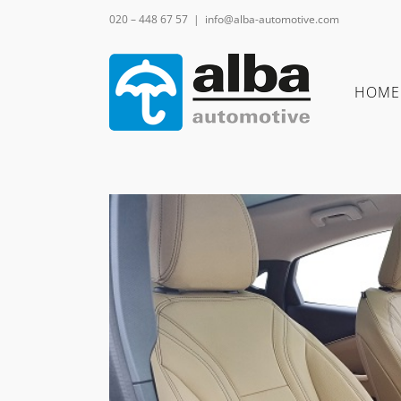
Ga
020 – 448 67 57
|
info@alba-automotive.com
naar
inhoud
HOME