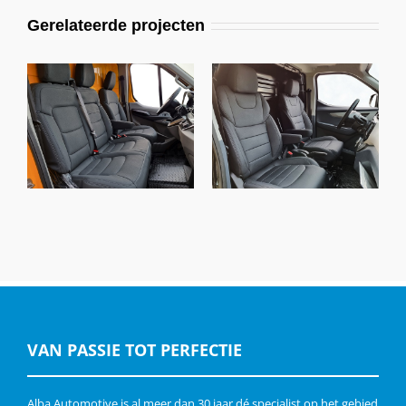
Gerelateerde projecten
Maxus eDeliver 9,
Maxus eDeliver3,
Alba eco-leather®
Alba eco-leather®
Antraciet
zwart
VAN PASSIE TOT PERFECTIE
Alba Automotive is al meer dan 30 jaar dé specialist op het gebied