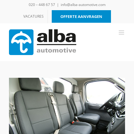
Ga
020 – 448 67 57
|
info@alba-automotive.com
naar
inhoud
VACATURES
OFFERTE AANVRAGEN