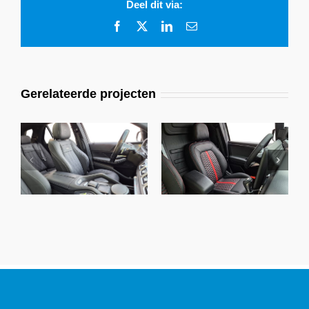
Deel dit via:
Facebook
X
LinkedIn
E-
mail
Gerelateerde projecten
Mercedes GLE, Alba
Mercedes Benz
Buffalino A0500
Citan, Alba eco-
Zwart A4797
leather® Zwart