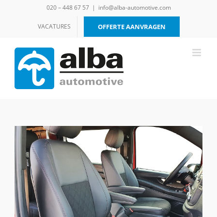
Ga
020 – 448 67 57
|
info@alba-automotive.com
naar
inhoud
VACATURES
OFFERTE AANVRAGEN