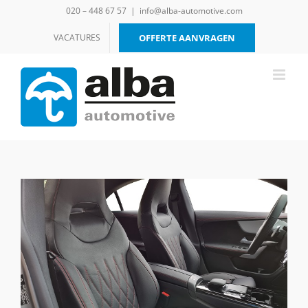
Ga
020 – 448 67 57
|
info@alba-automotive.com
naar
inhoud
VACATURES
OFFERTE AANVRAGEN