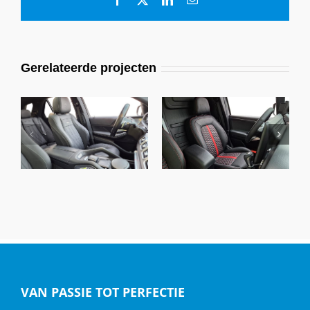
mail
Gerelateerde projecten
Mercedes GLE, Alba
Mercedes Benz
Buffalino A0500
Citan, Alba eco-
Zwart A4797
leather® Zwart
VAN PASSIE TOT PERFECTIE