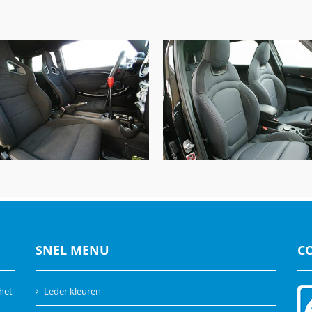
Mini Countryman, Alba
NI Cooper, Alba Eco-leather
Buffalino Leder Zwart e
Zwart
Marineblauw
SNEL MENU
C
 het
Leder kleuren