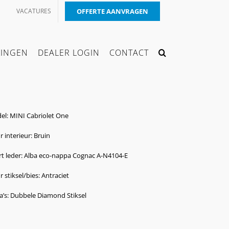
VACATURES
OFFERTE AANVRAGEN
KINGEN
DEALER LOGIN
CONTACT
el: MINI Cabriolet One
r interieur: Bruin
t leder: Alba eco-nappa Cognac A-N4104-E
r stiksel/bies: Antraciet
a’s: Dubbele Diamond Stiksel