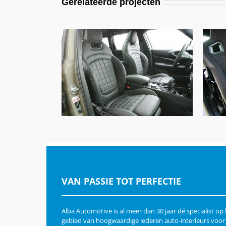
Gerelateerde projecten
MINI Cooper S Clubman, Alba
MI
Buffalino Leder Zwart Met
Grijs Stiksel
VAN PASSIE TOT PERFECTIE
Alba Automotive is al meer dan 30 jaar dé specialist op
gebied van hoogwaardige lederen auto-interieurs voor