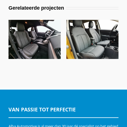
Gerelateerde projecten
Mitsubishi Eclipse
Mitsubishi Space
Cross, Alba
Star, Alba Eco-
Buffalino leder
leather Zwart
Antraciet
VAN PASSIE TOT PERFECTIE
Alba Automotive is al meer dan 30 jaar dé specialist op het gebied