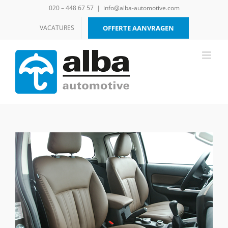
Ga
020 – 448 67 57
|
info@alba-automotive.com
naar
inhoud
VACATURES
OFFERTE AANVRAGEN