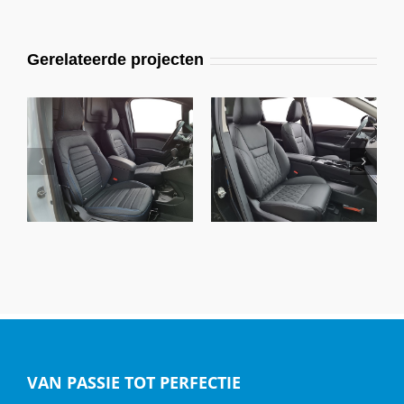
Gerelateerde projecten
Nissan Townstar,
Nissan X-Trail, Alba
Alba eco-leather®
Nappa Leder Zwart
zwart
VAN PASSIE TOT PERFECTIE