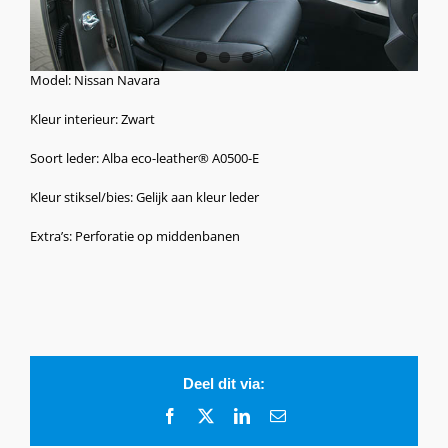
Model: Nissan Navara
Kleur interieur: Zwart
Soort leder: Alba eco-leather® A0500-E
Kleur stiksel/bies: Gelijk aan kleur leder
Extra’s: Perforatie op middenbanen
Deel dit via:
Facebook
X
LinkedIn
E-
mail