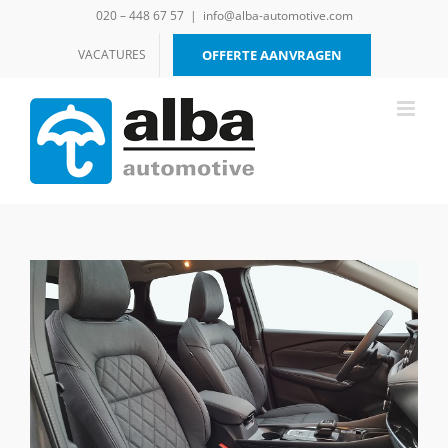
Ga
020 – 448 67 57
|
info@alba-automotive.com
naar
inhoud
VACATURES
OFFERTE AANVRAGEN