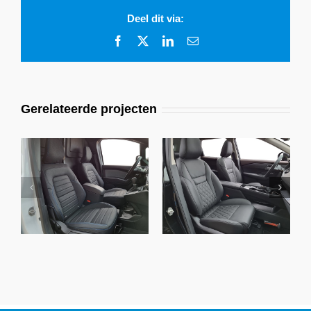
Deel dit via:
Facebook
X
LinkedIn
E-
mail
Gerelateerde projecten
Nissan Townstar,
Nissan X-Trail, Alba
Alba eco-leather®
Nappa Leder Zwart
zwart