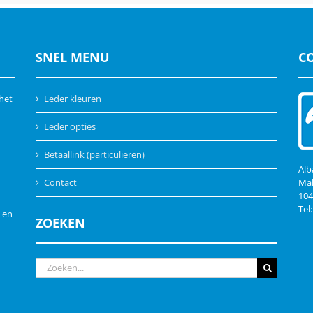
SNEL MENU
C
 het
Leder kleuren
Leder opties
Betaallink (particulieren)
Alb
Contact
Mal
10
Tel
 en
ZOEKEN
Zoeken
naar: