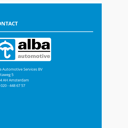
ONTACT
a Automotive Services BV
taweg 5
44 AH Amsterdam
: 020 - 448 67 57