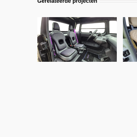
Gerelateerde projecten
Opel E-Rocks, A-N0500-E Eco
Nappa Zwart