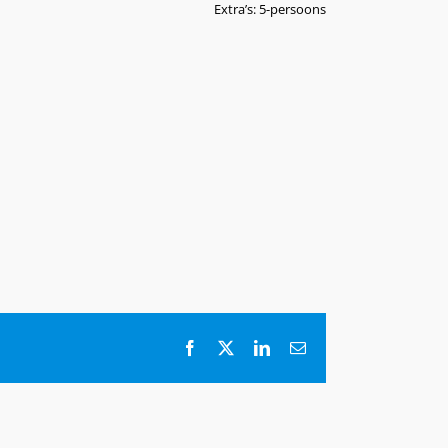
Extra’s: 5-persoons
Facebook
X
LinkedIn
E-
mail