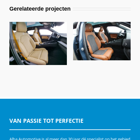
Gerelateerde projecten
Polestar 2, Alba
Polestar 2, Alba
NAPPA eco-
NAPPA eco-
leather®Cognac met
leather®Samt Beige
Antraciet Suède
VAN PASSIE TOT PERFECTIE
Alba Automotive is al meer dan 30 jaar dé specialist op het gebied