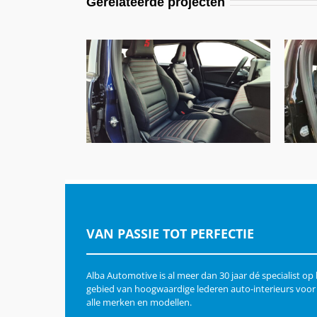
Gerelateerde projecten
R
Renault 5, Alba Nappa Zwart
A-N0500
VAN PASSIE TOT PERFECTIE
Alba Automotive is al meer dan 30 jaar dé specialist op
gebied van hoogwaardige lederen auto-interieurs voor
alle merken en modellen.