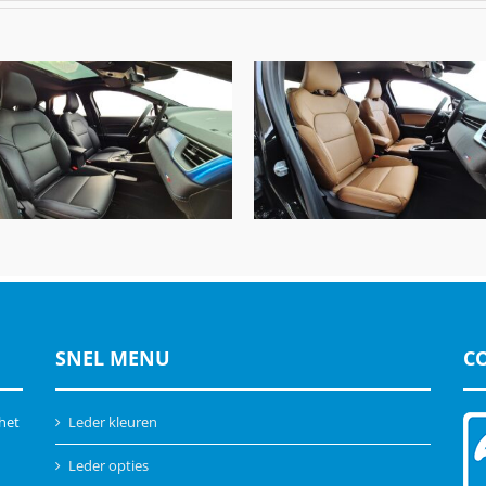
enault Captur, Alba Nappa
Renault Clio 6, Alba Buffal
Leder Zwart
Leder Amaretto
SNEL MENU
C
 het
Leder kleuren
Leder opties