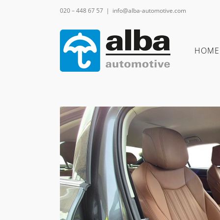
Ga
020 – 448 67 57
|
info@alba-automotive.com
naar
inhoud
HOME