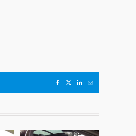
Facebook
X
LinkedIn
E-
mail