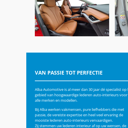
Skoda Enyaq Coupe, Nappa
Sko
Cognac A-N4104
VAN PASSIE TOT PERFECTIE
Alba Automotive is al meer dan 30 jaar dé specialist op
gebied van hoogwaardige lederen auto-interieurs voor
alle merken en modellen.
Bij Alba werken vakmensen, pure liefhebbers die met
passie, de vereiste expertise en heel veel ervaring de
mooiste lederen auto-interieurs vervaardigen.
Zij stemmen uw lederen interieur af op uw wensen, de