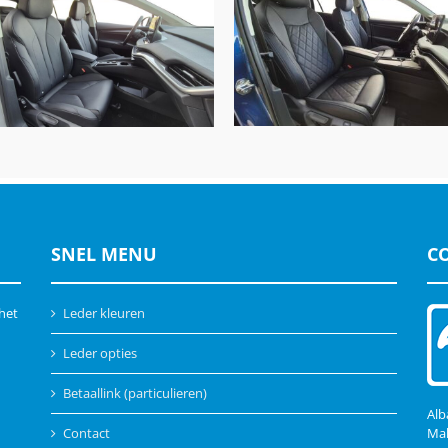
Skoda SuperB, Alba Buffal
da Elroq, Alba Buffalino A-
Leder Zwart
0500 Zwart
SNEL MENU
C
 het
Leder kleuren
Leder opties
Betaallink (particulieren)
Alb
Contact
Mal