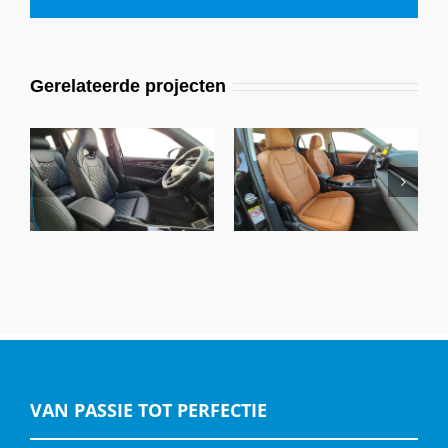
mail
Gerelateerde projecten
VW T-Roc Life
VW Tayron R-line,
Business Edition,
Alba Eco-Nappa A-
Alba Nappa A-N4104
N0500-E Zwart
Cognac
VAN PASSIE TOT PERFECTIE