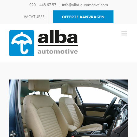
Ga
020 – 448 67 57
|
info@alba-automotive.com
naar
inhoud
VACATURES
OFFERTE AANVRAGEN