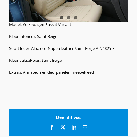
Model: Volkswagen Passat Variant
Kleur interieur: Samt Beige
Soort leder: Alba eco-Nappa leather Samt Beige A-N4825-E
Kleur stiksel/bies: Samt Beige
Extra’s: Armsteun en deurpanelen meebekleed
Deel dit via:
Facebook
X
LinkedIn
E-
mail