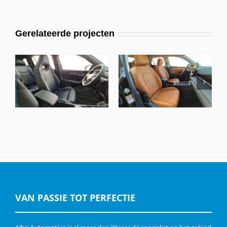
Gerelateerde projecten
VW T-Roc Life
VW Tayron R-line,
Business Edition,
Alba Eco-Nappa A-
Alba Nappa A-N4104
N0500-E Zwart
Cognac
VAN PASSIE TOT PERFECTIE