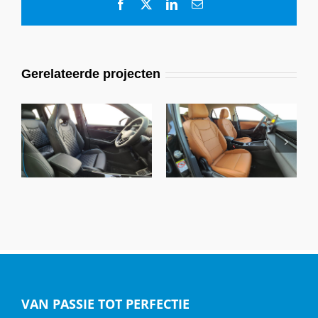
Facebook
X
LinkedIn
E-
mail
Gerelateerde projecten
VW T-Roc Life
VW Tayron R-line,
Business Edition,
Alba Eco-Nappa A-
Alba Nappa A-N4104
N0500-E Zwart
Cognac
VAN PASSIE TOT PERFECTIE