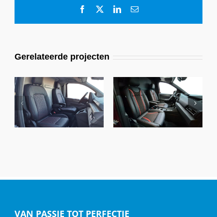
Facebook
X
LinkedIn
E-
mail
Gerelateerde projecten
Volkswagen T7, Alba
Volkswagen Caddy,
Buffalino Leder
Alba Buffalino Leder
Zwart
Zwart en Rood
VAN PASSIE TOT PERFECTIE