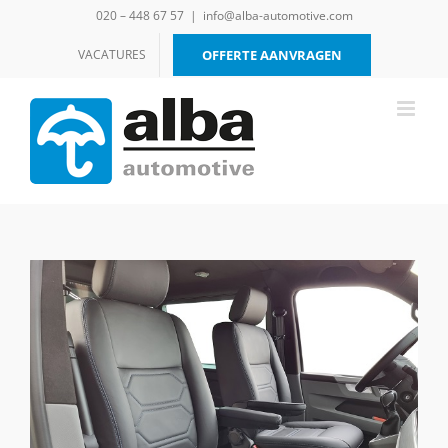
Ga
020 – 448 67 57
|
info@alba-automotive.com
naar
inhoud
VACATURES
OFFERTE AANVRAGEN