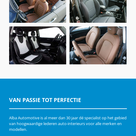
Alba Buffalino Leder
Eco-nappa Bruin met
Zwart en
Diamond Stiksel
Marineblauw
MINI Cooper, Alba
MINI Cooper, Alba
eco-leather Zwart en
eco-leather
Wit
Kaneelbruin
VAN PASSIE TOT PERFECTIE
Alba Automotive is al meer dan 30 jaar dé specialist op het gebied
van hoogwaardige lederen auto-interieurs voor alle merken en
modellen.