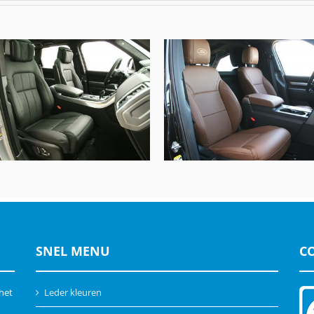
Range Rover Sport, Alba
Land Rover Discovery, Al
Nappa Leder Zwart Met
Buffalino leder Bruin me
Perforatie
Logo
SNEL MENU
C
 het
Leder kleuren