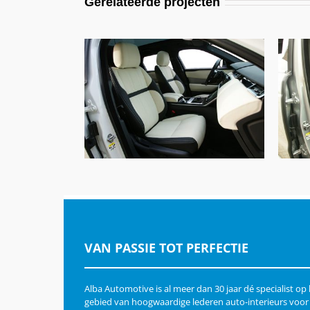
Gerelateerde projecten
Range Rover Velar, Alba
Buffalino Leder Zwart en Wit
VAN PASSIE TOT PERFECTIE
Alba Automotive is al meer dan 30 jaar dé specialist op
gebied van hoogwaardige lederen auto-interieurs voor