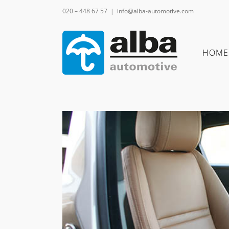
Ga
020 – 448 67 57
|
info@alba-automotive.com
naar
inhoud
HOME