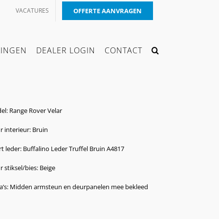
VACATURES
OFFERTE AANVRAGEN
KINGEN
DEALER LOGIN
CONTACT
el: Range Rover Velar
r interieur: Bruin
t leder: Buffalino Leder Truffel Bruin A4817
r stiksel/bies: Beige
ra’s: Midden armsteun en deurpanelen mee bekleed