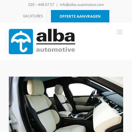
Ga
020 – 448 67 57
|
info@alba-automotive.com
naar
inhoud
VACATURES
OFFERTE AANVRAGEN