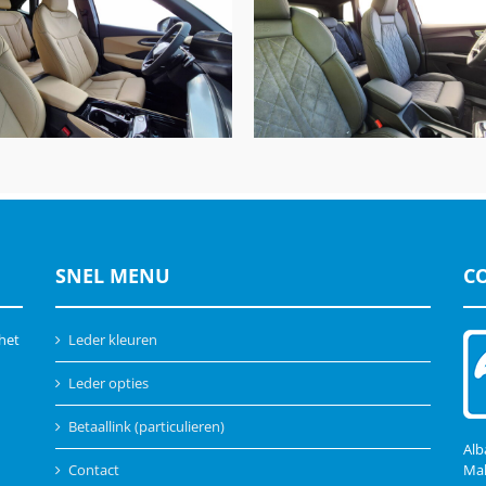
Audi Q4 E-tron, Alba Buffa
udi Q3 A3, Alba Nappa A-
A0500 Zwart & Alcantar
N4825 Samt Beige
Charcoal grey
SNEL MENU
C
 het
Leder kleuren
Leder opties
Betaallink (particulieren)
Alb
Contact
Mal