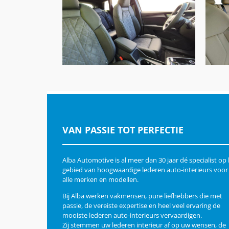
Audi Q4 E-Tron, Buffalino
A
Zwart & Alcantara
VAN PASSIE TOT PERFECTIE
Alba Automotive is al meer dan 30 jaar dé specialist op
gebied van hoogwaardige lederen auto-interieurs voor
alle merken en modellen.
Bij Alba werken vakmensen, pure liefhebbers die met
passie, de vereiste expertise en heel veel ervaring de
mooiste lederen auto-interieurs vervaardigen.
Zij stemmen uw lederen interieur af op uw wensen, de