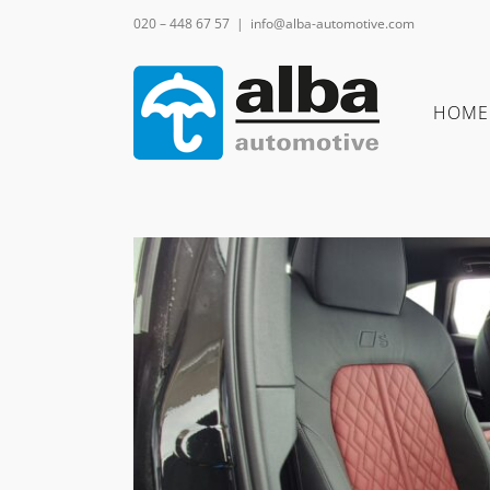
Ga
020 – 448 67 57
|
info@alba-automotive.com
naar
inhoud
HOME