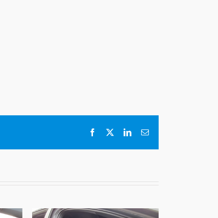
Facebook
X
LinkedIn
E-
mail