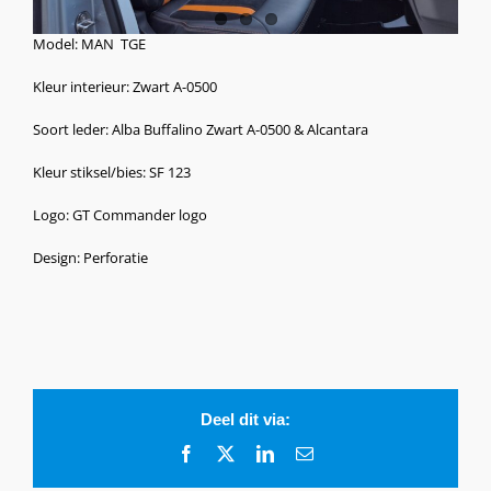
Model: MAN TGE
Kleur interieur: Zwart A-0500
Soort leder: Alba Buffalino Zwart A-0500 & Alcantara
Kleur stiksel/bies: SF 123
Logo: GT Commander logo
Design: Perforatie
Deel dit via:
Facebook
X
LinkedIn
E-
mail