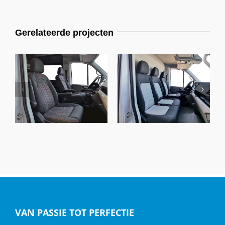
Gerelateerde projecten
MAN TGE, Alba eco-
MAN TGE, Alba eco-
leather® zwart en
leather® zwart
titaniumgrijs
VAN PASSIE TOT PERFECTIE