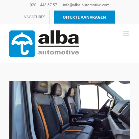
Ga
020 – 448 67 57
|
info@alba-automotive.com
naar
inhoud
VACATURES
OFFERTE AANVRAGEN