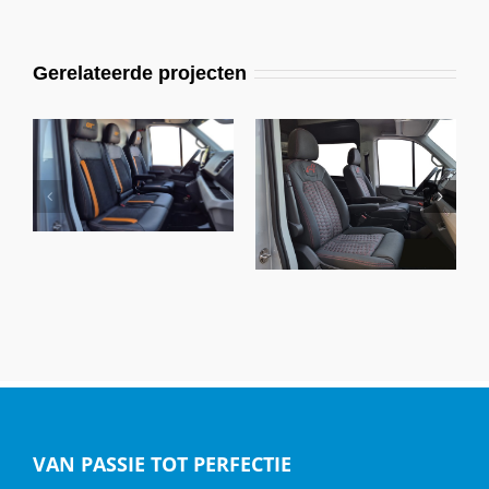
Gerelateerde projecten
MAN TGE, Alba
Buffalino Zwart A-
MAN TGE, Alba eco-
0500
leather® zwart
VAN PASSIE TOT PERFECTIE