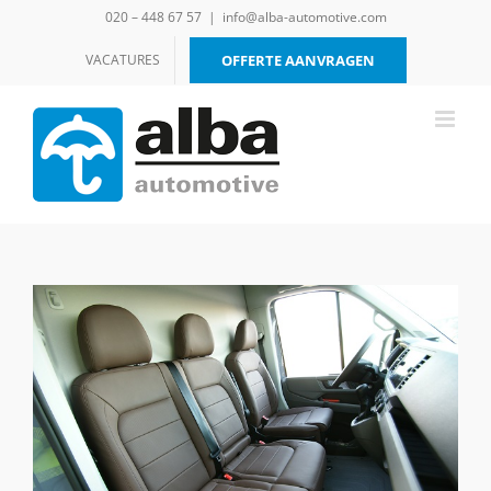
Ga
020 – 448 67 57
|
info@alba-automotive.com
naar
inhoud
VACATURES
OFFERTE AANVRAGEN