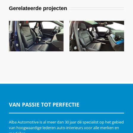
Gerelateerde projecten
Renault 5, Alba
Renault Captur, Alba
Nappa Zwart A-
Nappa Leder Zwart
N0500
VAN PASSIE TOT PERFECTIE
Alba Automotive is al meer dan 30 jaar dé specialist op het gebied
van hoogwaardige lederen auto-interieurs voor alle merken en