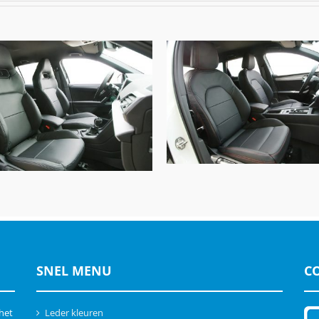
Seat Leon FR, Alba Buffal
Seat Tarraco FR, Alba
Leder Zwart
Buffalino leder Zwart
SNEL MENU
C
 het
Leder kleuren