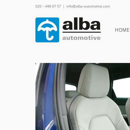
Ga
020 – 448 67 57
|
info@alba-automotive.com
naar
inhoud
HOME