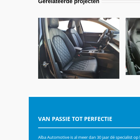
Gerelateerde projecten
Seat Leon, Alba Nappa eco-
leather® zwart
VAN PASSIE TOT PERFECTIE
Alba Automotive is al meer dan 30 jaar dé specialist op