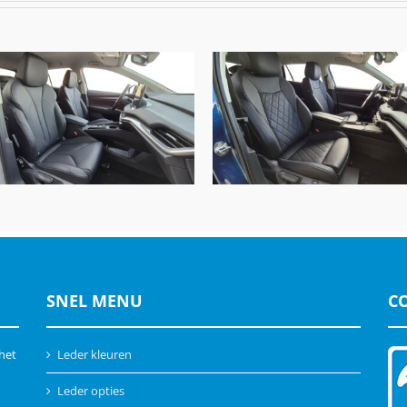
Skoda SuperB, Alba Buffal
da Elroq, Alba Buffalino A-
Leder Zwart
0500 Zwart
SNEL MENU
C
 het
Leder kleuren
Leder opties