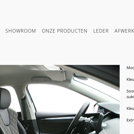
SHOWROOM
ONZE PRODUCTEN
LEDER
AFWER
Mode
Kleu
Soor
suèd
Kleu
Extr