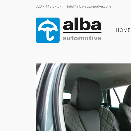
Ga
020 – 448 67 57
|
info@alba-automotive.com
naar
inhoud
HOME