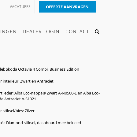
VACATURES
OFFERTE AANVRAGEN
KINGEN
DEALER LOGIN
CONTACT
l: Skoda Octavia 4 Combi, Business Edition
r interieur: Zwart en Antraciet
t leder: Alba Eco-nappa® Zwart A-N0500-E en Alba Eco-
e Antraciet A-S1021
r stiksel/bies: Zilver
a’s: Diamond stiksel, dashboard mee bekleed