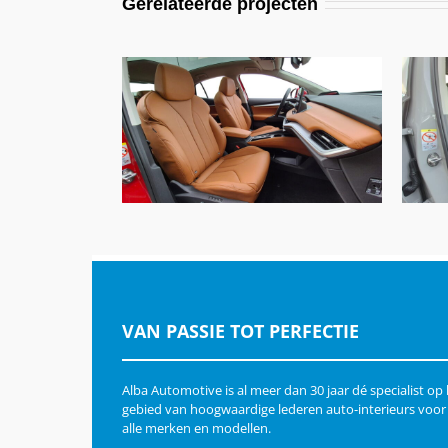
Gerelateerde projecten
Skoda Enyaq Coupe, Nappa
Sko
Cognac A-N4104
VAN PASSIE TOT PERFECTIE
Alba Automotive is al meer dan 30 jaar dé specialist op
gebied van hoogwaardige lederen auto-interieurs voor
alle merken en modellen.