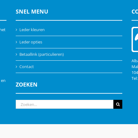
SNEL MENU
C
 het
Leder kleuren
Leder opties
Betaallink (particulieren)
Alb
Contact
Mal
10
Tel
 en
ZOEKEN
Zoeken
naar:
|
Privacy Statement
|
Voorwaarden en garantie