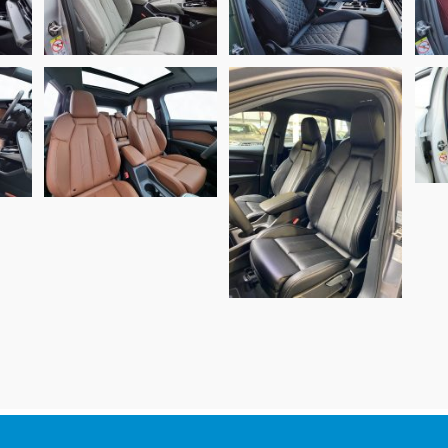
it
Nappa leder zwart
grijs
Audi Q4, Alba
Audi Q4 Alba
Buffalino leder
NAPPA eco-
Kaneelbruin
leather® Zwart