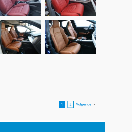
Bordeaux Rood
Rood
Audi A3, Alba
Audi A4 Avant S-
NAPPA eco-
Line, Alba Nappa
leather®Cognac
leder Cognac
Volgende
1
2