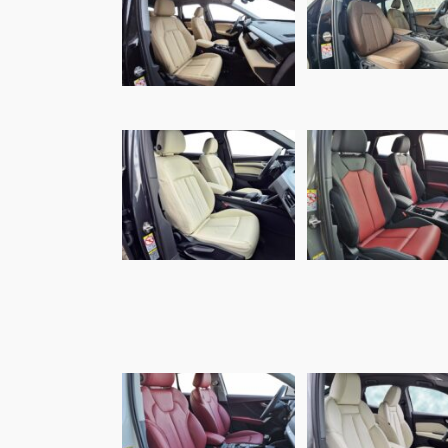
Audi Q6 e-tron,
Audi Q6, Alba
Alba Buffalino
Buffalino Leder
Leder Chocolad
Samt Beige
bruin
Audi A3, Alba
Audi Q8, Alba
Buffalino Leder
Buffalino Leder Wit
Bordeaux Roo
Audi Q2, Alba
Audi Q4, Alba
Buffalino Leder