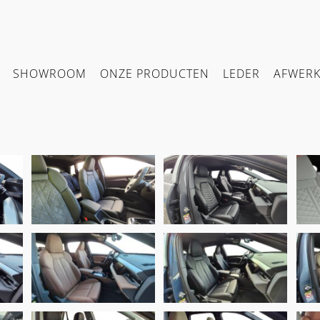
SHOWROOM
ONZE PRODUCTEN
LEDER
AFWER
Audi Q4 E-tron,
a
Alba Buffalino
Audi A6 C9, Alba
A
A0500 Zwart &
Eco-Nappa A-
le
Alcantara Charcoal
N0500-E Zwart
grey
Audi Q6 e-tron,
Audi Q6 E-Tron S-
r®
Alba Buffalino
line, Alba Nappa
Leder Kaneelbruin
Leder Zwart