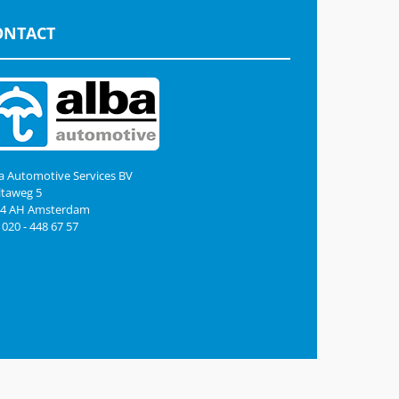
ONTACT
a Automotive Services BV
taweg 5
44 AH Amsterdam
: 020 - 448 67 57