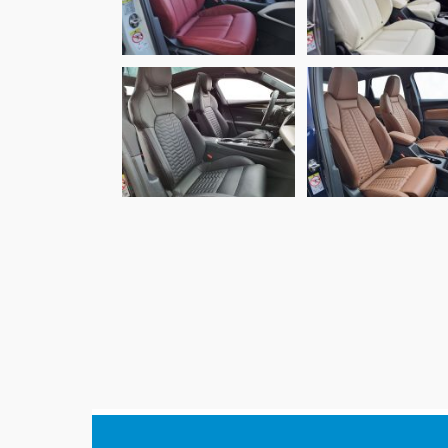
Buffalino Leder W
Bordeaux
Audi e-tron GT
Audi Q4, Alba
quattro, Alba
Buffalino leder
Nappa leder zwart
Kaneelbruin