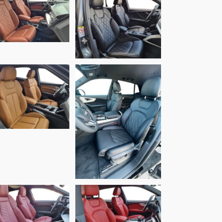
Audi Q4 e-tron,
Audi Q2, Alba
Alba Buffalino
Nappa eco-
Leder
leather® Zwart
Mustangbruin
Audi Q8, Alba
Audi Q8, Alba
Buffalino
Buffalino Leder
ruffelbruin Leder
Zwart
Audi A3, Alba
Audi Q8, Alba
Buffalino Leder
Buffalino Leder