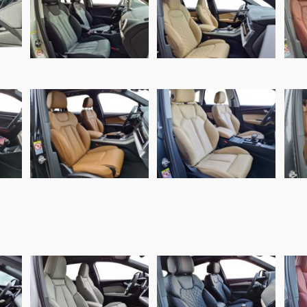
Audi Q2, Alba
Audi Q7, Alba
Buffalino Leder
Nappa Leder Samt
e
Zwart met
beige
Alcantara®
Audi Q7, Alba
Audi Q5, Alba leder
Buffalino Leder
Samt beige
d
Amaretto
T
Audi Q4, Alba eco-
Audi Q5, Alba
leather® Titanium