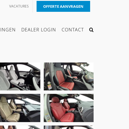
VACATURES
OFFERTE AANVRAGEN
KINGEN
DEALER LOGIN
CONTACT
Audi A5, Alba
Buffalino Zwart A-
udi Q4, Alba Eco-
0500 & Alba
ather A4835-E Wit
Buffalino Bordeaux
A4737
Audi Q4 E-tron,
Audi Q2, Alba
Alba Nappa eco-
Buffalino Leder
leather® Pearl
Bordeaux Rood