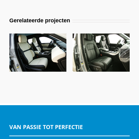
Gerelateerde projecten
Range Rover Velar,
Range Rover Sport,
Alba Buffalino Leder
Alba Nappa Leder
Zwart en Wit
Zwart Met Perforatie
VAN PASSIE TOT PERFECTIE