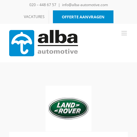
Ga
020 – 448 67 57
|
info@alba-automotive.com
naar
inhoud
VACATURES
OFFERTE AANVRAGEN