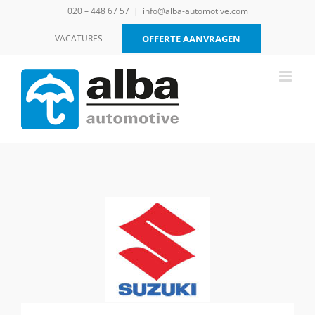
Ga
020 – 448 67 57
|
info@alba-automotive.com
naar
inhoud
VACATURES
OFFERTE AANVRAGEN