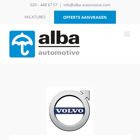
Ga
020 – 448 67 57
|
info@alba-automotive.com
naar
inhoud
VACATURES
OFFERTE AANVRAGEN